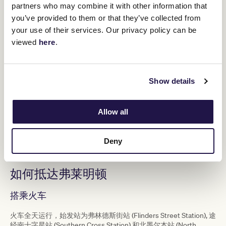
partners who may combine it with other information that
you’ve provided to them or that they’ve collected from
your use of their services. Our privacy policy can be
viewed
here
.
Show details
Front Lawn
Allow all
1/4
Deny
如何抵达弗莱明顿
搭乘火车
火车全天运行，始发站为弗林德斯街站 (Flinders Street Station), 途
经南十字星站 (Southern Cross Station) 和北墨尔本站 (North