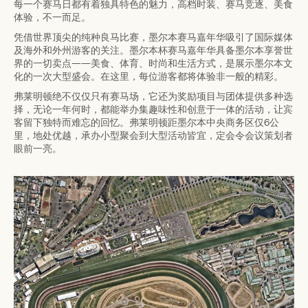
每一个赛马日都有着独具特色的魅力，高档时装、赛马竞逐、美食
体验，不一而足。
凭借世界顶尖的纯种良马比赛，墨尔本赛马嘉年华吸引了国际媒体
及海外和外州游客的关注。墨尔本杯赛马嘉年华具备墨尔本享誉世
界的一切卖点——美食、体育、时尚和生活方式，是展示墨尔本文
化的一次大型盛会。在这里，每位游客都将体验非一般的精彩。
弗莱明顿绝不仅仅只有赛马场，它还为奖励项目与团体提供多种选
择，无论一年何时，都能举办集趣味性和创意于一体的活动，让宾
客留下独特而难忘的回忆。弗莱明顿距墨尔本中央商务区仅6公
里，地处优越，承办小型聚会到大型活动皆宜，定会令会议策划者
眼前一亮。