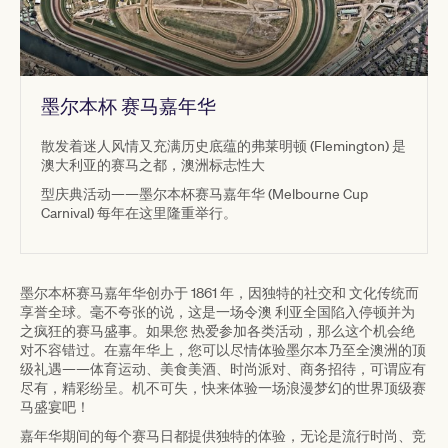
墨尔本杯 赛马嘉年华
散发着迷人风情又充满历史底蕴的弗莱明顿 (Flemington) 是
澳大利亚的赛马之都，澳洲标志性大
型庆典活动——墨尔本杯赛马嘉年华 (Melbourne Cup
Carnival) 每年在这里隆重举行。
墨尔本杯赛马嘉年华创办于 1861 年，因独特的社交和 文化传统而
享誉全球。毫不夸张的说，这是一场令澳 利亚全国陷入停顿并为
之疯狂的赛马盛事。如果您 热爱参加各类活动，那么这个机会绝
对不容错过。在嘉年华上，您可以尽情体验墨尔本乃至全澳洲的顶
级礼遇——体育运动、美食美酒、时尚派对、商务招待，可谓应有
尽有，精彩纷呈。机不可失，快来体验一场浪漫梦幻的世界顶级赛
马盛宴吧！
嘉年华期间的每个赛马日都提供独特的体验，无论是流行时尚、竞